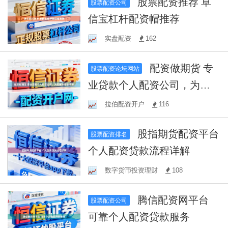
股票配资推荐 卓
股票配资公司
信宝杠杆配资帽推荐
实盘配资
162
配资做期货 专
股票配资论坛网站
业贷款个人配资公司，为您
解决资金需求
拉伯配资开户
116
股指期货配资平台
股票配资排名
个人配资贷款流程详解
数字货币投资理财
108
腾信配资网平台
股票配资公司
可靠个人配资贷款服务