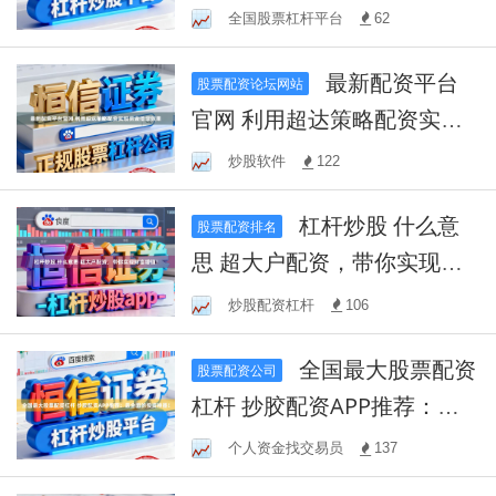
全国股票杠杆平台
62
最新配资平台
股票配资论坛网站
官网 利用超达策略配资实现
资金倍增效果
炒股软件
122
杠杆炒股 什么意
股票配资排名
思 超大户配资，带你实现财
富增值！
炒股配资杠杆
106
全国最大股票配资
股票配资公司
杠杆 抄胶配资APP推荐：最
全面的投资神器！
个人资金找交易员
137