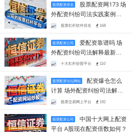
股票配资网173 场
股票配资排名
外配资纠纷司法实践案例分
析
股票杠杆软件排名
168
爱配资靠谱吗 场
股票配资公司
外配资纠纷司法解释最新解
读
十大杠杆炒股平台
110
配资爆仓怎么
股票配资论坛网站
计算 场外配资纠纷司法解决
途径选择及注意事项
股票交易网上平台
192
中国十大网上配资
股票配资公司
平台 A股现在配资倍数如何？