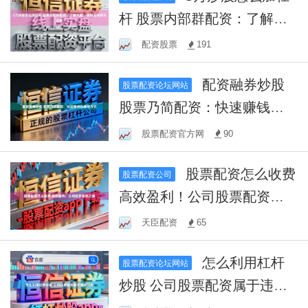
杆 股票内部群配资：了解风
险，谨慎选择参与对象
配资股票
191
配资融券炒股
股票配资论坛网站
股票乃简配资：快速赚钱的
最佳方式
股票配资官方网
90
股票配资怎么收费
股票配资公司
高效盈利！公司股票配资之
道
天臣配资
65
怎么利用杠杆
股票配资论坛网站
炒股 公司股票配资属于违法
行为